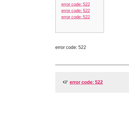
error code: 522
error code: 522
error code: 522
error code: 522
error code: 522