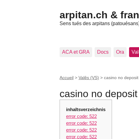
arpitan.ch & fra
Sens tués des arpitans (patouésans) 
ACA et GRA
Docs
Ora
Val
Accueil
>
Valês (VS)
> casino no deposi
casino no deposi
inhaltsverzeichnis
error code: 522
error code: 522
error code: 522
error code: 522