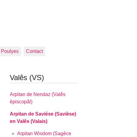
Poulyes
Contact
Valês (VS)
Arpitan de Nendaz (Valês
èpiscopâl)
Arpitan de Saviése (Savièse)
en Valês (Valais)
Arpitan Wisdom (Sagèce