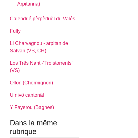
Arpitanna)
Calendrié pèrpèrtuèl du Valês
Fully
Li Charvagnou - arpitan de
Salvan (VS, CH)
Los Três Nant -’Troistorrents’
(VS)
Ollon (Chermignon)
U nivô cantonâl
Y Fayerou (Bagnes)
Dans la même
rubrique