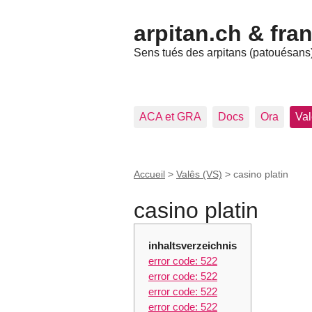
arpitan.ch & fra
Sens tués des arpitans (patouésans) 
ACA et GRA
Docs
Ora
Val
Accueil
>
Valês (VS)
> casino platin
casino platin
inhaltsverzeichnis
error code: 522
error code: 522
error code: 522
error code: 522