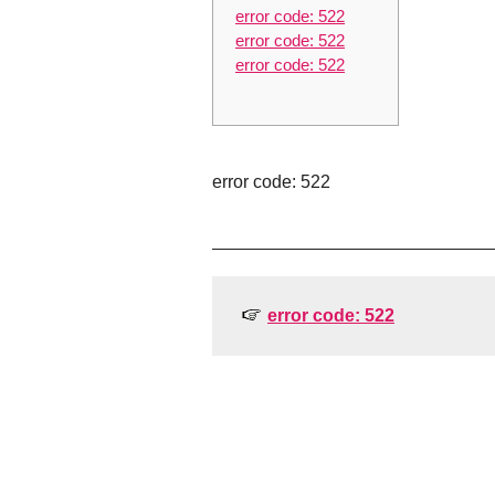
error code: 522
error code: 522
error code: 522
error code: 522
error code: 522