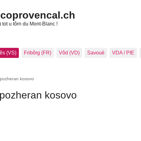
ncoprovencal.ch
tot u tôrn du Mont-Blanc !
ês (VS)
Fribôrg (FR)
Vôd (VD)
Savouè
VDA / PIE
 pozheran kosovo
n pozheran kosovo