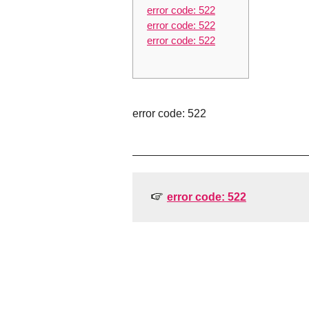
error code: 522
error code: 522
error code: 522
error code: 522
error code: 522