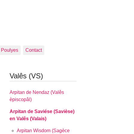
Poulyes
Contact
Valês (VS)
Arpitan de Nendaz (Valês
èpiscopâl)
Arpitan de Saviése (Savièse)
en Valês (Valais)
Arpitan Wisdom (Sagèce