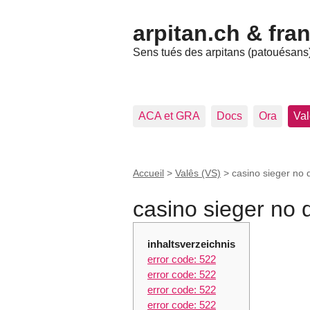
arpitan.ch & fra
Sens tués des arpitans (patouésans) 
ACA et GRA
Docs
Ora
Val
Accueil
>
Valês (VS)
> casino sieger no 
casino sieger no 
inhaltsverzeichnis
error code: 522
error code: 522
error code: 522
error code: 522