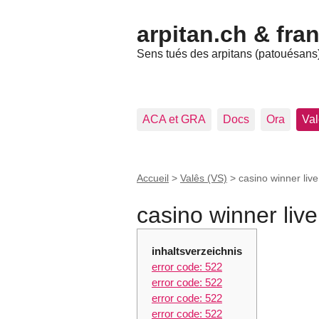
arpitan.ch & fra
Sens tués des arpitans (patouésans) 
ACA et GRA
Docs
Ora
Val
Accueil
>
Valês (VS)
> casino winner live
casino winner live
inhaltsverzeichnis
error code: 522
error code: 522
error code: 522
error code: 522