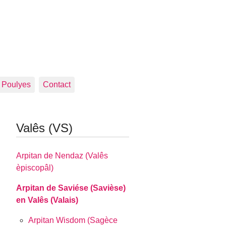
Poulyes
Contact
Valês (VS)
Arpitan de Nendaz (Valês
èpiscopâl)
Arpitan de Saviése (Savièse)
en Valês (Valais)
Arpitan Wisdom (Sagèce