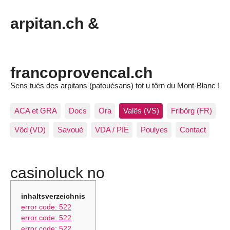
arpitan.ch &
francoprovencal.ch
Sens tués des arpitans (patouésans) tot u tôrn du Mont-Blanc !
ACA et GRA
Docs
Ora
Valês (VS)
Fribôrg (FR)
Vôd (VD)
Savouè
VDA / PIE
Poulyes
Contact
casinoluck no
inhaltsverzeichnis
error code: 522
error code: 522
error code: 522