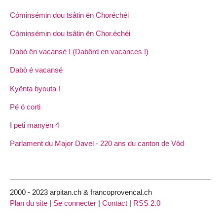
Cóminsémin dou tsâtin ën Choréchéi
Cóminsémin dou tsâtin ën Chor.échéi
Dabò ën vacansé ! (Dabôrd en vacances !)
Dabò é vacansé
Kyënta byouta !
Pé ó corti
I peti manyën 4
Parlament du Major Davel - 220 ans du canton de Vôd
2000 - 2023 arpitan.ch & francoprovencal.ch
Plan du site
|
Se connecter
|
Contact
|
RSS 2.0