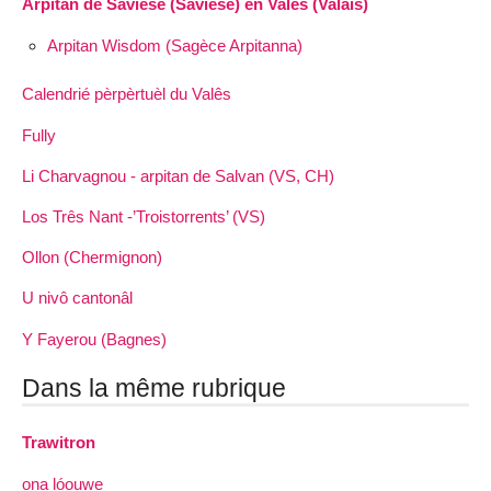
Arpitan de Saviése (Savièse) en Valês (Valais)
Arpitan Wisdom (Sagèce Arpitanna)
Calendrié pèrpèrtuèl du Valês
Fully
Li Charvagnou - arpitan de Salvan (VS, CH)
Los Três Nant -’Troistorrents’ (VS)
Ollon (Chermignon)
U nivô cantonâl
Y Fayerou (Bagnes)
Dans la même rubrique
Trawitron
ona lóouwe