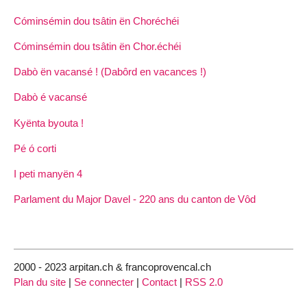
Cóminsémin dou tsâtin ën Choréchéi
Cóminsémin dou tsâtin ën Chor.échéi
Dabò ën vacansé ! (Dabôrd en vacances !)
Dabò é vacansé
Kyënta byouta !
Pé ó corti
I peti manyën 4
Parlament du Major Davel - 220 ans du canton de Vôd
2000 - 2023 arpitan.ch & francoprovencal.ch
Plan du site
|
Se connecter
|
Contact
|
RSS 2.0