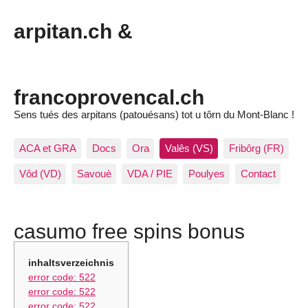
arpitan.ch &
francoprovencal.ch
Sens tués des arpitans (patouésans) tot u tôrn du Mont-Blanc !
ACA et GRA
Docs
Ora
Valês (VS)
Fribôrg (FR)
Vôd (VD)
Savouè
VDA / PIE
Poulyes
Contact
casumo free spins bonus
inhaltsverzeichnis
error code: 522
error code: 522
error code: 522