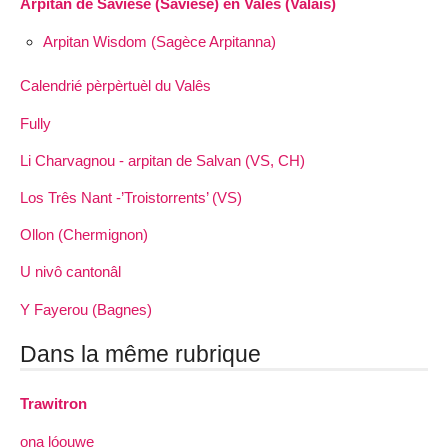
Arpitan de Saviése (Savièse) en Valês (Valais)
Arpitan Wisdom (Sagèce Arpitanna)
Calendrié pèrpèrtuèl du Valês
Fully
Li Charvagnou - arpitan de Salvan (VS, CH)
Los Três Nant -’Troistorrents’ (VS)
Ollon (Chermignon)
U nivô cantonâl
Y Fayerou (Bagnes)
Dans la même rubrique
Trawitron
ona lóouwe