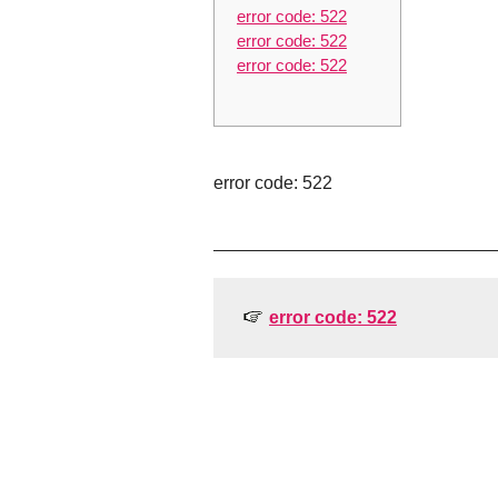
error code: 522
error code: 522
error code: 522
error code: 522
error code: 522