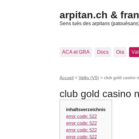
arpitan.ch & fra
Sens tués des arpitans (patouésans) 
ACA et GRA
Docs
Ora
Val
Accueil
>
Valês (VS)
> club gold casino 
club gold casino 
inhaltsverzeichnis
error code: 522
error code: 522
error code: 522
error code: 522