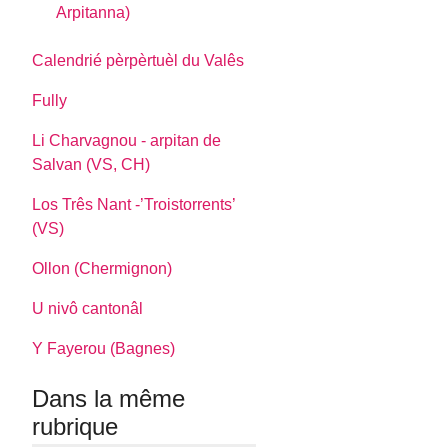
Arpitanna)
Calendrié pèrpèrtuèl du Valês
Fully
Li Charvagnou - arpitan de
Salvan (VS, CH)
Los Três Nant -’Troistorrents’
(VS)
Ollon (Chermignon)
U nivô cantonâl
Y Fayerou (Bagnes)
Dans la même
rubrique