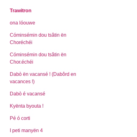
Trawitron
ona lóouwe
Cóminsémin dou tsâtin ën
Choréchéi
Cóminsémin dou tsâtin ën
Chor.échéi
Dabò ën vacansé ! (Dabôrd en
vacances !)
Dabò é vacansé
Kyënta byouta !
Pé ó corti
I peti manyën 4