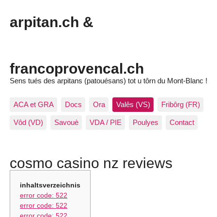
arpitan.ch &
francoprovencal.ch
Sens tués des arpitans (patouésans) tot u tôrn du Mont-Blanc !
ACA et GRA
Docs
Ora
Valês (VS)
Fribôrg (FR)
Vôd (VD)
Savouè
VDA / PIE
Poulyes
Contact
cosmo casino nz reviews
inhaltsverzeichnis
error code: 522
error code: 522
error code: 522