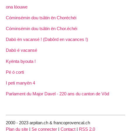
ona lóouwe
Cóminsémin dou tsâtin ën Choréchéi
Cóminsémin dou tsâtin ën Chor.échéi
Dabò ën vacansé ! (Dabôrd en vacances !)
Dabò é vacansé
Kyënta byouta !
Pé ó corti
I peti manyën 4
Parlament du Major Davel - 220 ans du canton de Vôd
2000 - 2023 arpitan.ch & francoprovencal.ch
Plan du site
|
Se connecter
|
Contact
|
RSS 2.0