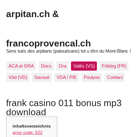
arpitan.ch &
francoprovencal.ch
Sens tués des arpitans (patouésans) tot u tôrn du Mont-Blanc !
ACA et GRA
Docs
Ora
Valês (VS)
Fribôrg (FR)
Vôd (VD)
Savouè
VDA / PIE
Poulyes
Contact
frank casino 011 bonus mp3
download
inhaltsverzeichnis
error code: 522