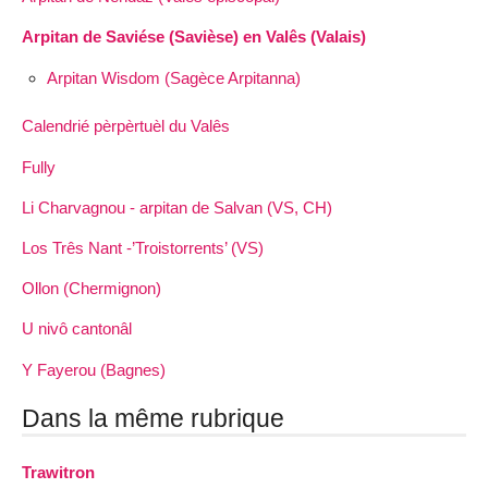
Arpitan de Saviése (Savièse) en Valês (Valais)
Arpitan Wisdom (Sagèce Arpitanna)
Calendrié pèrpèrtuèl du Valês
Fully
Li Charvagnou - arpitan de Salvan (VS, CH)
Los Três Nant -’Troistorrents’ (VS)
Ollon (Chermignon)
U nivô cantonâl
Y Fayerou (Bagnes)
Dans la même rubrique
Trawitron