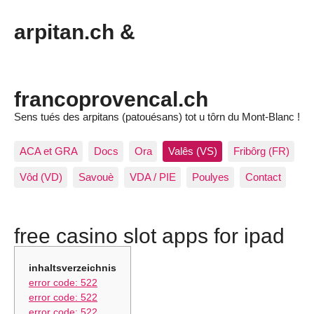
arpitan.ch &
francoprovencal.ch
Sens tués des arpitans (patouésans) tot u tôrn du Mont-Blanc !
ACA et GRA
Docs
Ora
Valês (VS)
Fribôrg (FR)
Vôd (VD)
Savouè
VDA / PIE
Poulyes
Contact
free casino slot apps for ipad
inhaltsverzeichnis
error code: 522
error code: 522
error code: 522