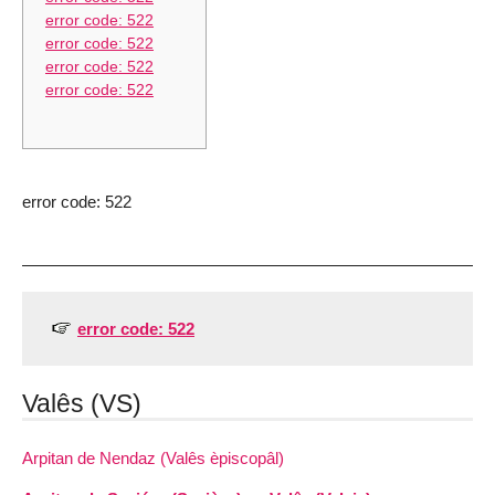
error code: 522
error code: 522
error code: 522
error code: 522
error code: 522
error code: 522
Valês (VS)
Arpitan de Nendaz (Valês èpiscopâl)