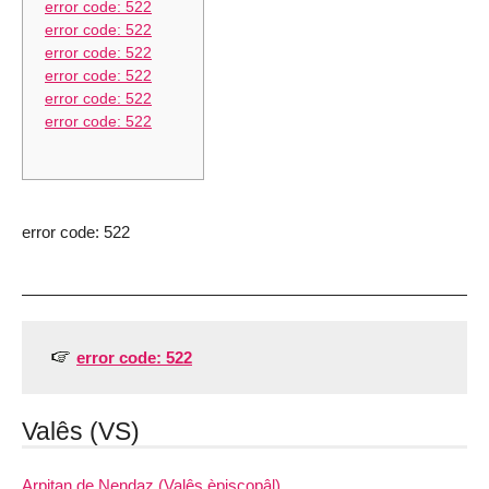
error code: 522
error code: 522
error code: 522
error code: 522
error code: 522
error code: 522
error code: 522
error code: 522
Valês (VS)
Arpitan de Nendaz (Valês èpiscopâl)