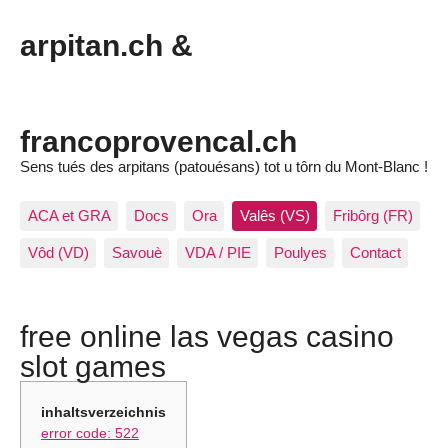
arpitan.ch &
francoprovencal.ch
Sens tués des arpitans (patouésans) tot u tôrn du Mont-Blanc !
ACA et GRA
Docs
Ora
Valês (VS)
Fribôrg (FR)
Vôd (VD)
Savouè
VDA / PIE
Poulyes
Contact
free online las vegas casino
slot games
inhaltsverzeichnis
error code: 522