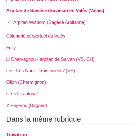
Arpitan de Saviése (Savièse) en Valês (Valais)
Arpitan Wisdom (Sagèce Arpitanna)
Calendrié pèrpèrtuèl du Valês
Fully
Li Charvagnou - arpitan de Salvan (VS, CH)
Los Três Nant -’Troistorrents’ (VS)
Ollon (Chermignon)
U nivô cantonâl
Y Fayerou (Bagnes)
Dans la même rubrique
Trawitron