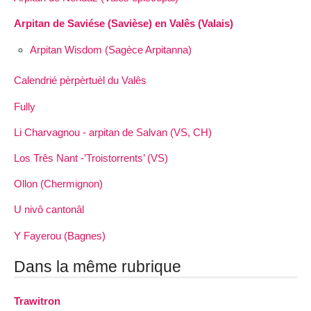
Arpitan de Saviése (Savièse) en Valês (Valais)
Arpitan Wisdom (Sagèce Arpitanna)
Calendrié pèrpèrtuèl du Valês
Fully
Li Charvagnou - arpitan de Salvan (VS, CH)
Los Três Nant -’Troistorrents’ (VS)
Ollon (Chermignon)
U nivô cantonâl
Y Fayerou (Bagnes)
Dans la même rubrique
Trawitron