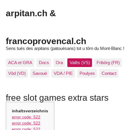
arpitan.ch &
francoprovencal.ch
Sens tués des arpitans (patouésans) tot u tôrn du Mont-Blanc !
ACA et GRA
Docs
Ora
Valês (VS)
Fribôrg (FR)
Vôd (VD)
Savouè
VDA / PIE
Poulyes
Contact
free slot games extra stars
inhaltsverzeichnis
error code: 522
error code: 522
error code: 522