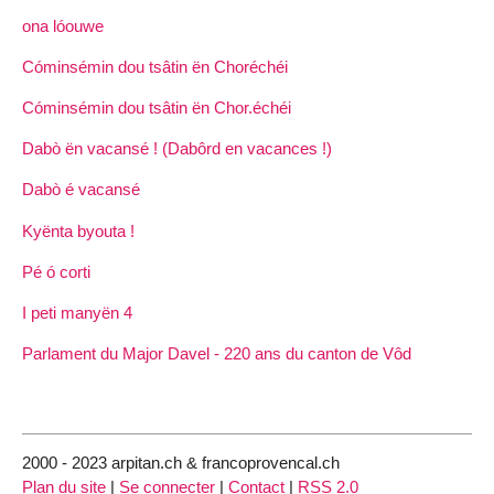
ona lóouwe
Cóminsémin dou tsâtin ën Choréchéi
Cóminsémin dou tsâtin ën Chor.échéi
Dabò ën vacansé ! (Dabôrd en vacances !)
Dabò é vacansé
Kyënta byouta !
Pé ó corti
I peti manyën 4
Parlament du Major Davel - 220 ans du canton de Vôd
2000 - 2023 arpitan.ch & francoprovencal.ch
Plan du site
|
Se connecter
|
Contact
|
RSS 2.0