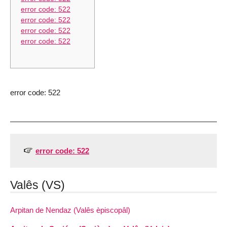
error code: 522
error code: 522
error code: 522
error code: 522
error code: 522
error code: 522
Valês (VS)
Arpitan de Nendaz (Valês èpiscopâl)