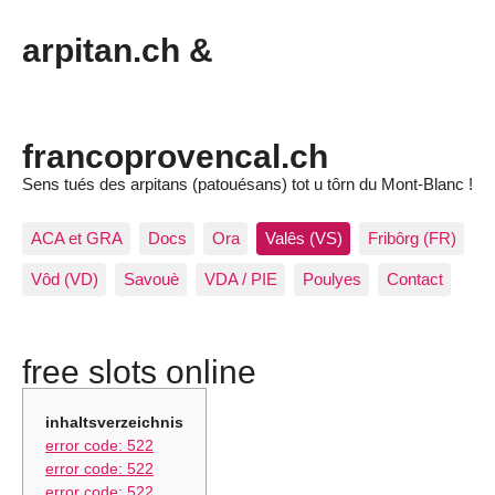
arpitan.ch &
francoprovencal.ch
Sens tués des arpitans (patouésans) tot u tôrn du Mont-Blanc !
ACA et GRA
Docs
Ora
Valês (VS)
Fribôrg (FR)
Vôd (VD)
Savouè
VDA / PIE
Poulyes
Contact
free slots online
inhaltsverzeichnis
error code: 522
error code: 522
error code: 522