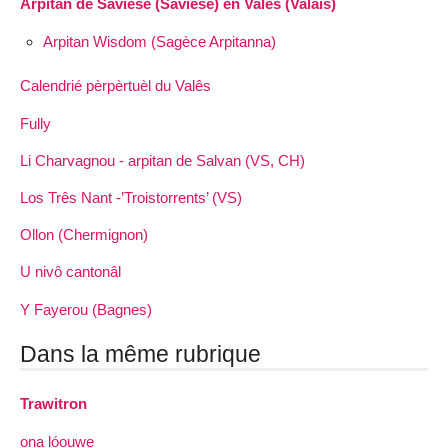
Arpitan de Saviése (Savièse) en Valês (Valais)
Arpitan Wisdom (Sagèce Arpitanna)
Calendrié pèrpèrtuèl du Valês
Fully
Li Charvagnou - arpitan de Salvan (VS, CH)
Los Três Nant -’Troistorrents’ (VS)
Ollon (Chermignon)
U nivô cantonâl
Y Fayerou (Bagnes)
Dans la même rubrique
Trawitron
ona lóouwe