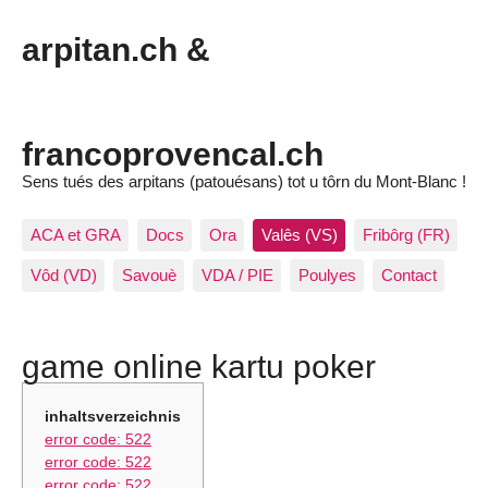
arpitan.ch &
francoprovencal.ch
Sens tués des arpitans (patouésans) tot u tôrn du Mont-Blanc !
ACA et GRA
Docs
Ora
Valês (VS)
Fribôrg (FR)
Vôd (VD)
Savouè
VDA / PIE
Poulyes
Contact
game online kartu poker
inhaltsverzeichnis
error code: 522
error code: 522
error code: 522