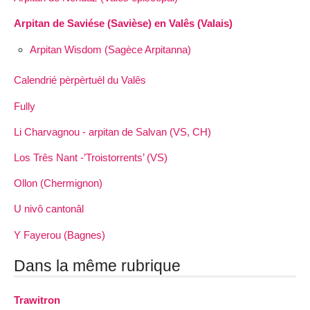
Arpitan de Saviése (Savièse) en Valês (Valais)
Arpitan Wisdom (Sagèce Arpitanna)
Calendrié pèrpèrtuèl du Valês
Fully
Li Charvagnou - arpitan de Salvan (VS, CH)
Los Três Nant -’Troistorrents’ (VS)
Ollon (Chermignon)
U nivô cantonâl
Y Fayerou (Bagnes)
Dans la même rubrique
Trawitron