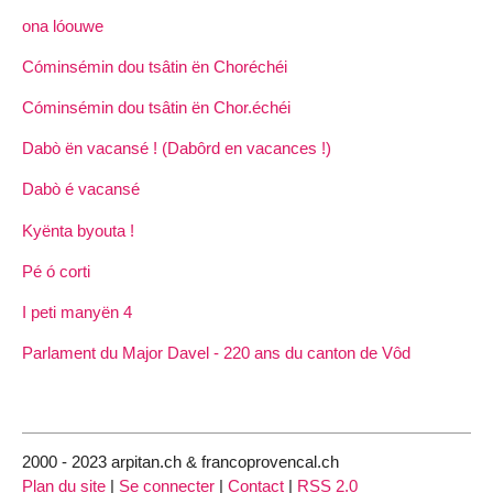
ona lóouwe
Cóminsémin dou tsâtin ën Choréchéi
Cóminsémin dou tsâtin ën Chor.échéi
Dabò ën vacansé ! (Dabôrd en vacances !)
Dabò é vacansé
Kyënta byouta !
Pé ó corti
I peti manyën 4
Parlament du Major Davel - 220 ans du canton de Vôd
2000 - 2023 arpitan.ch & francoprovencal.ch
Plan du site
|
Se connecter
|
Contact
|
RSS 2.0