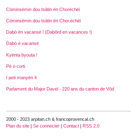
Cóminsémin dou tsâtin ën Choréchéi
Cóminsémin dou tsâtin ën Chor.échéi
Dabò ën vacansé ! (Dabôrd en vacances !)
Dabò é vacansé
Kyënta byouta !
Pé ó corti
I peti manyën 4
Parlament du Major Davel - 220 ans du canton de Vôd
2000 - 2023 arpitan.ch & francoprovencal.ch
Plan du site
|
Se connecter
|
Contact
|
RSS 2.0