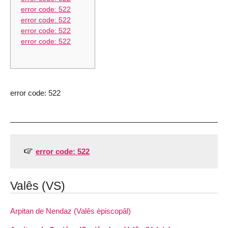
error code: 522
error code: 522
error code: 522
error code: 522
error code: 522
error code: 522
Valês (VS)
Arpitan de Nendaz (Valês èpiscopâl)