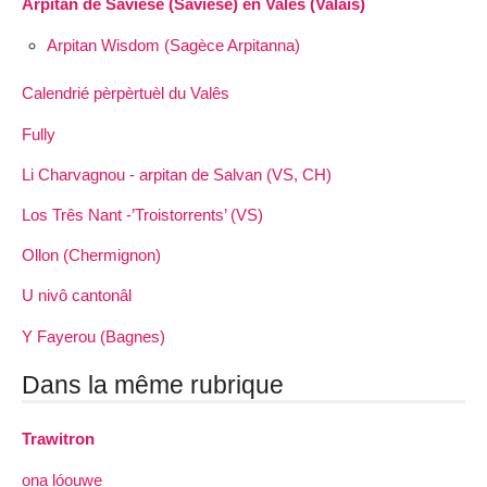
Arpitan de Saviése (Savièse) en Valês (Valais)
Arpitan Wisdom (Sagèce Arpitanna)
Calendrié pèrpèrtuèl du Valês
Fully
Li Charvagnou - arpitan de Salvan (VS, CH)
Los Três Nant -’Troistorrents’ (VS)
Ollon (Chermignon)
U nivô cantonâl
Y Fayerou (Bagnes)
Dans la même rubrique
Trawitron
ona lóouwe