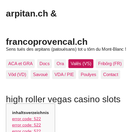
arpitan.ch &
francoprovencal.ch
Sens tués des arpitans (patouésans) tot u tôrn du Mont-Blanc !
ACA et GRA
Docs
Ora
Valês (VS)
Fribôrg (FR)
Vôd (VD)
Savouè
VDA / PIE
Poulyes
Contact
high roller vegas casino slots
inhaltsverzeichnis
error code: 522
error code: 522
error code: 522