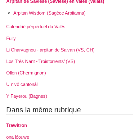
Arpitan de Saviése (Savièse) en Valês (Valais)
Arpitan Wisdom (Sagèce Arpitanna)
Calendrié pèrpèrtuèl du Valês
Fully
Li Charvagnou - arpitan de Salvan (VS, CH)
Los Três Nant -’Troistorrents’ (VS)
Ollon (Chermignon)
U nivô cantonâl
Y Fayerou (Bagnes)
Dans la même rubrique
Trawitron
ona lóouwe