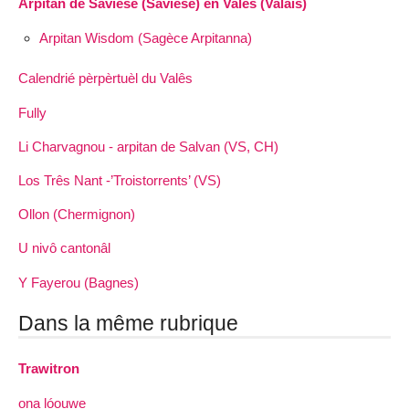
Arpitan de Saviése (Savièse) en Valês (Valais)
Arpitan Wisdom (Sagèce Arpitanna)
Calendrié pèrpèrtuèl du Valês
Fully
Li Charvagnou - arpitan de Salvan (VS, CH)
Los Três Nant -’Troistorrents’ (VS)
Ollon (Chermignon)
U nivô cantonâl
Y Fayerou (Bagnes)
Dans la même rubrique
Trawitron
ona lóouwe