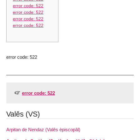
error code: 522
error code: 522
error code: 522
error code: 522
error code: 522
error code: 522
Valês (VS)
Arpitan de Nendaz (Valês èpiscopâl)