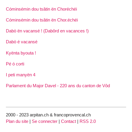
Cóminsémin dou tsâtin ën Choréchéi
Cóminsémin dou tsâtin ën Chor.échéi
Dabò ën vacansé ! (Dabôrd en vacances !)
Dabò é vacansé
Kyënta byouta !
Pé ó corti
I peti manyën 4
Parlament du Major Davel - 220 ans du canton de Vôd
2000 - 2023 arpitan.ch & francoprovencal.ch
Plan du site
|
Se connecter
|
Contact
|
RSS 2.0