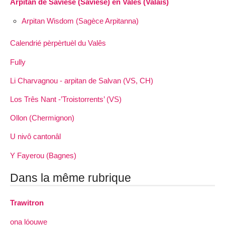
Arpitan de Saviése (Savièse) en Valês (Valais)
Arpitan Wisdom (Sagèce Arpitanna)
Calendrié pèrpèrtuèl du Valês
Fully
Li Charvagnou - arpitan de Salvan (VS, CH)
Los Três Nant -’Troistorrents’ (VS)
Ollon (Chermignon)
U nivô cantonâl
Y Fayerou (Bagnes)
Dans la même rubrique
Trawitron
ona lóouwe