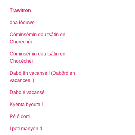
Trawitron
ona lóouwe
Cóminsémin dou tsâtin ën
Choréchéi
Cóminsémin dou tsâtin ën
Chor.échéi
Dabò ën vacansé ! (Dabôrd en
vacances !)
Dabò é vacansé
Kyënta byouta !
Pé ó corti
I peti manyën 4