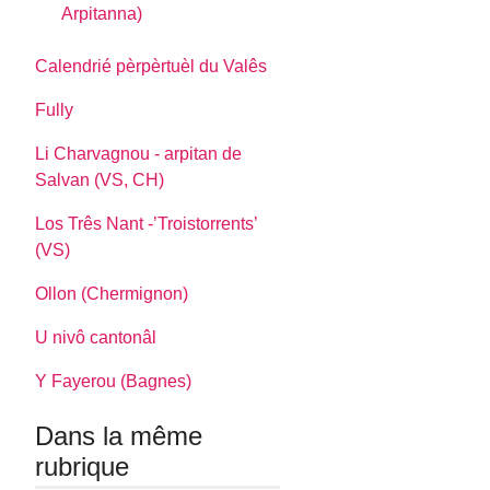
Arpitanna)
Calendrié pèrpèrtuèl du Valês
Fully
Li Charvagnou - arpitan de
Salvan (VS, CH)
Los Três Nant -’Troistorrents’
(VS)
Ollon (Chermignon)
U nivô cantonâl
Y Fayerou (Bagnes)
Dans la même
rubrique