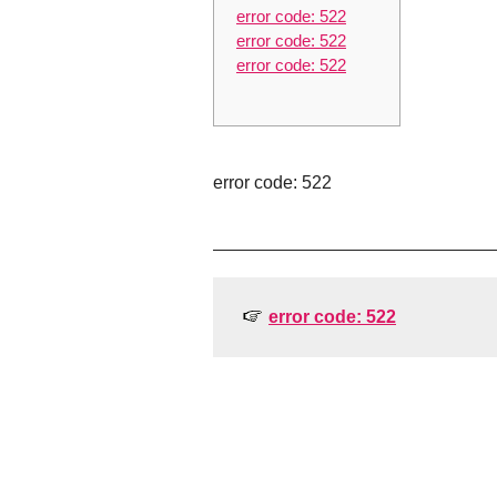
error code: 522
error code: 522
error code: 522
error code: 522
error code: 522