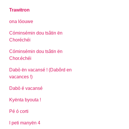
Trawitron
ona lóouwe
Cóminsémin dou tsâtin ën
Choréchéi
Cóminsémin dou tsâtin ën
Chor.échéi
Dabò ën vacansé ! (Dabôrd en
vacances !)
Dabò é vacansé
Kyënta byouta !
Pé ó corti
I peti manyën 4