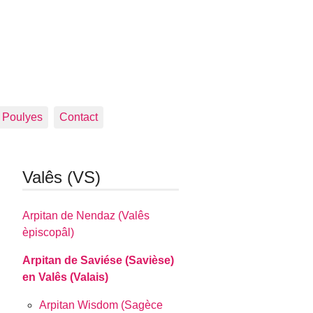
Poulyes
Contact
Valês (VS)
Arpitan de Nendaz (Valês
èpiscopâl)
Arpitan de Saviése (Savièse)
en Valês (Valais)
Arpitan Wisdom (Sagèce