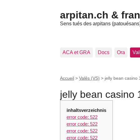
arpitan.ch & fra
Sens tués des arpitans (patouésans) 
ACA et GRA
Docs
Ora
Val
Accueil
>
Valês (VS)
> jelly bean casino 
jelly bean casino 
inhaltsverzeichnis
error code: 522
error code: 522
error code: 522
error code: 522