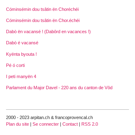
Cóminsémin dou tsâtin ën Choréchéi
Cóminsémin dou tsâtin ën Chor.échéi
Dabò ën vacansé ! (Dabôrd en vacances !)
Dabò é vacansé
Kyënta byouta !
Pé ó corti
I peti manyën 4
Parlament du Major Davel - 220 ans du canton de Vôd
2000 - 2023 arpitan.ch & francoprovencal.ch
Plan du site
|
Se connecter
|
Contact
|
RSS 2.0