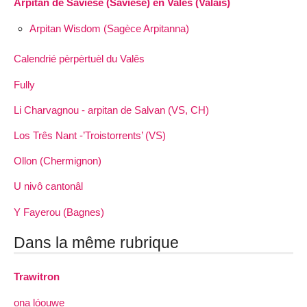
Arpitan de Saviése (Savièse) en Valês (Valais)
Arpitan Wisdom (Sagèce Arpitanna)
Calendrié pèrpèrtuèl du Valês
Fully
Li Charvagnou - arpitan de Salvan (VS, CH)
Los Três Nant -’Troistorrents’ (VS)
Ollon (Chermignon)
U nivô cantonâl
Y Fayerou (Bagnes)
Dans la même rubrique
Trawitron
ona lóouwe