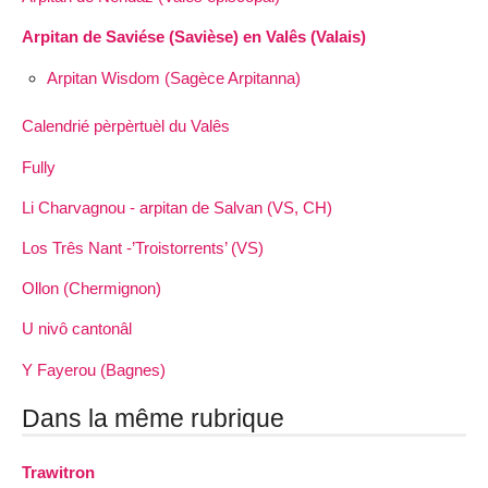
Arpitan de Saviése (Savièse) en Valês (Valais)
Arpitan Wisdom (Sagèce Arpitanna)
Calendrié pèrpèrtuèl du Valês
Fully
Li Charvagnou - arpitan de Salvan (VS, CH)
Los Três Nant -’Troistorrents’ (VS)
Ollon (Chermignon)
U nivô cantonâl
Y Fayerou (Bagnes)
Dans la même rubrique
Trawitron