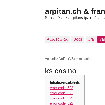
arpitan.ch & fra
Sens tués des arpitans (patouésans) 
ACA et GRA
Docs
Ora
Val
Accueil
>
Valês (VS)
> ks casino
ks casino
inhaltsverzeichnis
error code: 522
error code: 522
error code: 522
error code: 522