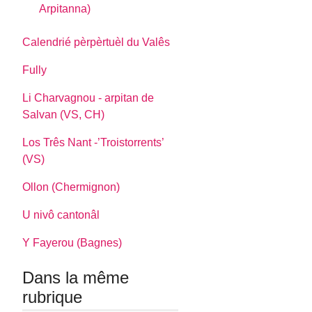
Arpitanna)
Calendrié pèrpèrtuèl du Valês
Fully
Li Charvagnou - arpitan de
Salvan (VS, CH)
Los Três Nant -’Troistorrents’
(VS)
Ollon (Chermignon)
U nivô cantonâl
Y Fayerou (Bagnes)
Dans la même
rubrique