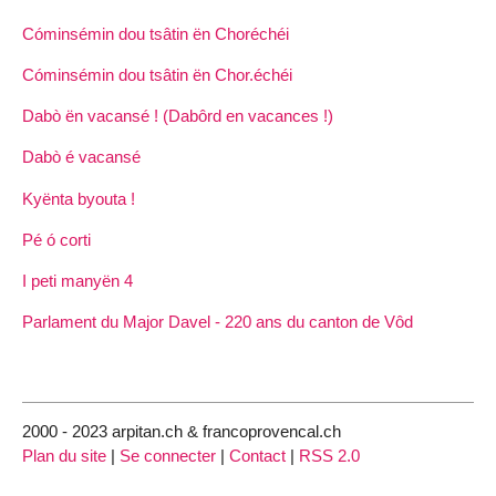
Cóminsémin dou tsâtin ën Choréchéi
Cóminsémin dou tsâtin ën Chor.échéi
Dabò ën vacansé ! (Dabôrd en vacances !)
Dabò é vacansé
Kyënta byouta !
Pé ó corti
I peti manyën 4
Parlament du Major Davel - 220 ans du canton de Vôd
2000 - 2023 arpitan.ch & francoprovencal.ch
Plan du site
|
Se connecter
|
Contact
|
RSS 2.0