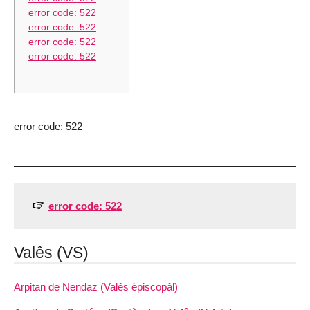
error code: 522
error code: 522
error code: 522
error code: 522
error code: 522
error code: 522
Valês (VS)
Arpitan de Nendaz (Valês èpiscopâl)