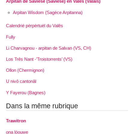
Arpitan de Saviése (Savièse) en Valês (Valais)
Arpitan Wisdom (Sagèce Arpitanna)
Calendrié pèrpèrtuèl du Valês
Fully
Li Charvagnou - arpitan de Salvan (VS, CH)
Los Três Nant -’Troistorrents’ (VS)
Ollon (Chermignon)
U nivô cantonâl
Y Fayerou (Bagnes)
Dans la même rubrique
Trawitron
ona lóouwe