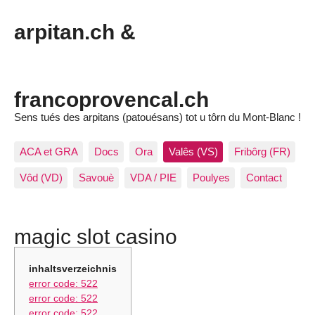
arpitan.ch &
francoprovencal.ch
Sens tués des arpitans (patouésans) tot u tôrn du Mont-Blanc !
ACA et GRA
Docs
Ora
Valês (VS)
Fribôrg (FR)
Vôd (VD)
Savouè
VDA / PIE
Poulyes
Contact
magic slot casino
inhaltsverzeichnis
error code: 522
error code: 522
error code: 522