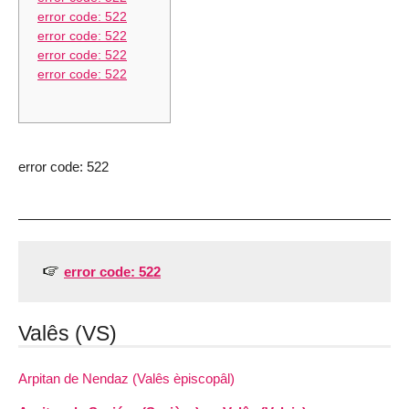
error code: 522
error code: 522
error code: 522
error code: 522
error code: 522
error code: 522
Valês (VS)
Arpitan de Nendaz (Valês èpiscopâl)