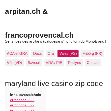
arpitan.ch &
francoprovencal.ch
Sens tués des arpitans (patouésans) tot u tôrn du Mont-Blanc !
ACA et GRA
Docs
Ora
Valês (VS)
Fribôrg (FR)
Vôd (VD)
Savouè
VDA / PIE
Poulyes
Contact
maryland live casino zip code
inhaltsverzeichnis
error code: 522
error code: 522
error code: 522