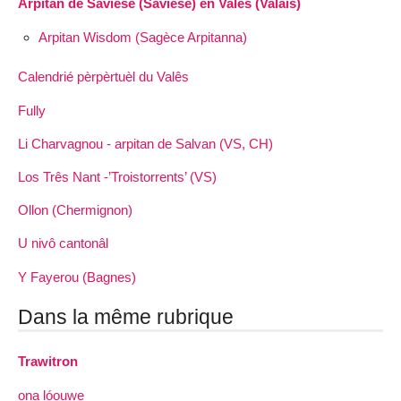
Arpitan de Saviése (Savièse) en Valês (Valais)
Arpitan Wisdom (Sagèce Arpitanna)
Calendrié pèrpèrtuèl du Valês
Fully
Li Charvagnou - arpitan de Salvan (VS, CH)
Los Três Nant -’Troistorrents’ (VS)
Ollon (Chermignon)
U nivô cantonâl
Y Fayerou (Bagnes)
Dans la même rubrique
Trawitron
ona lóouwe