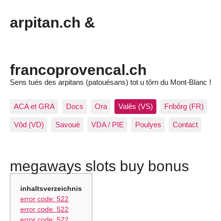
arpitan.ch &
francoprovencal.ch
Sens tués des arpitans (patouésans) tot u tôrn du Mont-Blanc !
ACA et GRA
Docs
Ora
Valês (VS)
Fribôrg (FR)
Vôd (VD)
Savouè
VDA / PIE
Poulyes
Contact
megaways slots buy bonus
inhaltsverzeichnis
error code: 522
error code: 522
error code: 522