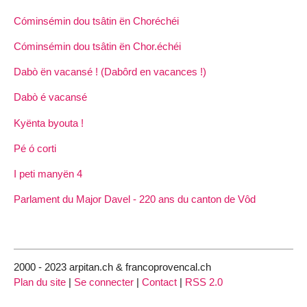
Cóminsémin dou tsâtin ën Choréchéi
Cóminsémin dou tsâtin ën Chor.échéi
Dabò ën vacansé ! (Dabôrd en vacances !)
Dabò é vacansé
Kyënta byouta !
Pé ó corti
I peti manyën 4
Parlament du Major Davel - 220 ans du canton de Vôd
2000 - 2023 arpitan.ch & francoprovencal.ch
Plan du site
|
Se connecter
|
Contact
|
RSS 2.0