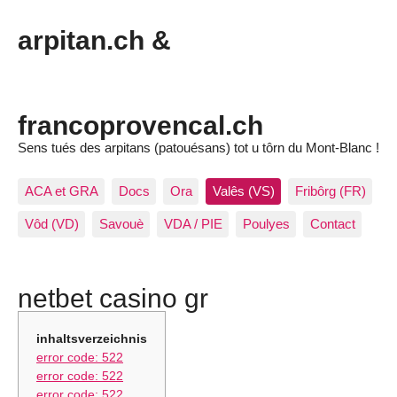
arpitan.ch &
francoprovencal.ch
Sens tués des arpitans (patouésans) tot u tôrn du Mont-Blanc !
ACA et GRA
Docs
Ora
Valês (VS)
Fribôrg (FR)
Vôd (VD)
Savouè
VDA / PIE
Poulyes
Contact
netbet casino gr
inhaltsverzeichnis
error code: 522
error code: 522
error code: 522