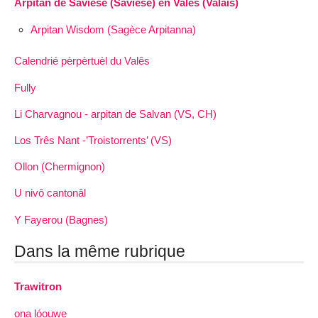
Arpitan de Saviése (Savièse) en Valês (Valais)
Arpitan Wisdom (Sagèce Arpitanna)
Calendrié pèrpèrtuèl du Valês
Fully
Li Charvagnou - arpitan de Salvan (VS, CH)
Los Três Nant -’Troistorrents’ (VS)
Ollon (Chermignon)
U nivô cantonâl
Y Fayerou (Bagnes)
Dans la même rubrique
Trawitron
ona lóouwe