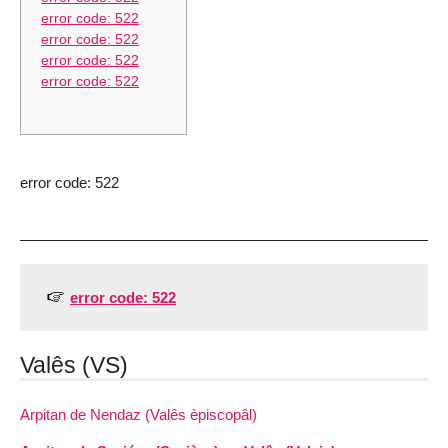
error code: 522
error code: 522
error code: 522
error code: 522
error code: 522
error code: 522
Valês (VS)
Arpitan de Nendaz (Valês èpiscopâl)