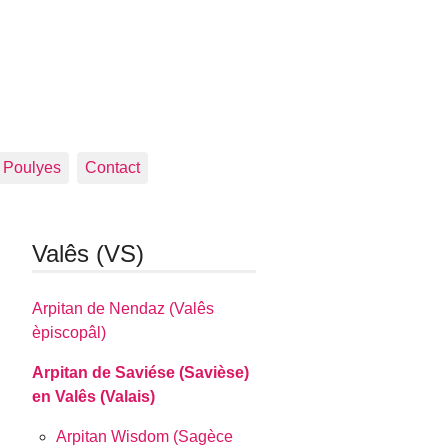
Poulyes
Contact
Valês (VS)
Arpitan de Nendaz (Valês
èpiscopâl)
Arpitan de Saviése (Savièse)
en Valês (Valais)
Arpitan Wisdom (Sagèce