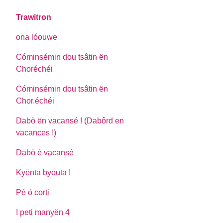
Trawitron
ona lóouwe
Cóminsémin dou tsâtin ën
Choréchéi
Cóminsémin dou tsâtin ën
Chor.échéi
Dabò ën vacansé ! (Dabôrd en
vacances !)
Dabò é vacansé
Kyënta byouta !
Pé ó corti
I peti manyën 4