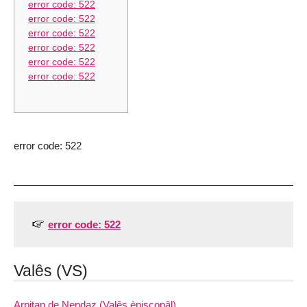
error code: 522
error code: 522
error code: 522
error code: 522
error code: 522
error code: 522
error code: 522
error code: 522
Valês (VS)
Arpitan de Nendaz (Valês èpiscopâl)