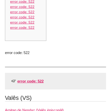
error code: 522
error code: 522
error code: 522
error code: 522
error code: 522
error code: 522
error code: 522
error code: 522
Valês (VS)
Arpitan de Nendaz (Valês èpiscopâl)