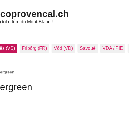
ncoprovencal.ch
tot u tôrn du Mont-Blanc !
ês (VS)
Fribôrg (FR)
Vôd (VD)
Savouè
VDA / PIE
tergreen
tergreen