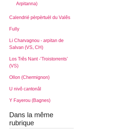
Arpitanna)
Calendrié pèrpèrtuèl du Valês
Fully
Li Charvagnou - arpitan de
Salvan (VS, CH)
Los Três Nant -’Troistorrents’
(VS)
Ollon (Chermignon)
U nivô cantonâl
Y Fayerou (Bagnes)
Dans la même
rubrique