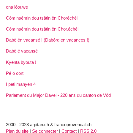
ona lóouwe
Cóminsémin dou tsâtin ën Choréchéi
Cóminsémin dou tsâtin ën Chor.échéi
Dabò ën vacansé ! (Dabôrd en vacances !)
Dabò é vacansé
Kyënta byouta !
Pé ó corti
I peti manyën 4
Parlament du Major Davel - 220 ans du canton de Vôd
2000 - 2023 arpitan.ch & francoprovencal.ch
Plan du site
|
Se connecter
|
Contact
|
RSS 2.0