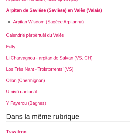
Arpitan de Saviése (Savièse) en Valês (Valais)
Arpitan Wisdom (Sagèce Arpitanna)
Calendrié pèrpèrtuèl du Valês
Fully
Li Charvagnou - arpitan de Salvan (VS, CH)
Los Três Nant -’Troistorrents’ (VS)
Ollon (Chermignon)
U nivô cantonâl
Y Fayerou (Bagnes)
Dans la même rubrique
Trawitron