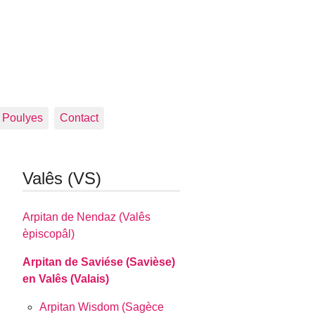
Poulyes
Contact
Valês (VS)
Arpitan de Nendaz (Valês
èpiscopâl)
Arpitan de Saviése (Savièse)
en Valês (Valais)
Arpitan Wisdom (Sagèce