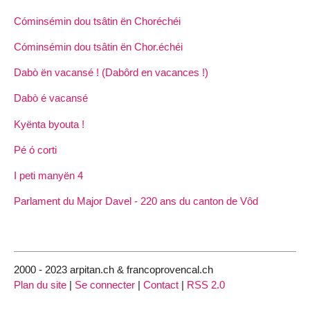
Cóminsémin dou tsâtin ën Choréchéi
Cóminsémin dou tsâtin ën Chor.échéi
Dabò ën vacansé ! (Dabôrd en vacances !)
Dabò é vacansé
Kyënta byouta !
Pé ó corti
I peti manyën 4
Parlament du Major Davel - 220 ans du canton de Vôd
2000 - 2023 arpitan.ch & francoprovencal.ch
Plan du site
|
Se connecter
|
Contact
|
RSS 2.0