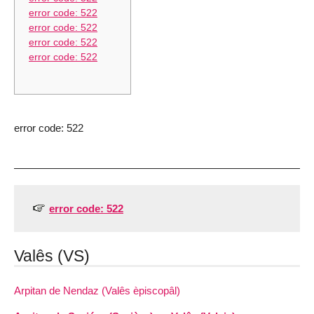
error code: 522
error code: 522
error code: 522
error code: 522
error code: 522
error code: 522
Valês (VS)
Arpitan de Nendaz (Valês èpiscopâl)