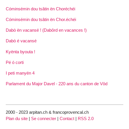
Cóminsémin dou tsâtin ën Choréchéi
Cóminsémin dou tsâtin ën Chor.échéi
Dabò ën vacansé ! (Dabôrd en vacances !)
Dabò é vacansé
Kyënta byouta !
Pé ó corti
I peti manyën 4
Parlament du Major Davel - 220 ans du canton de Vôd
2000 - 2023 arpitan.ch & francoprovencal.ch
Plan du site
|
Se connecter
|
Contact
|
RSS 2.0