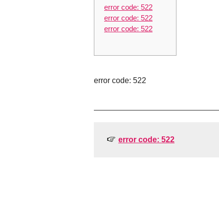
error code: 522
error code: 522
error code: 522
error code: 522
error code: 522