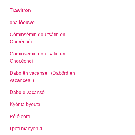
Trawitron
ona lóouwe
Cóminsémin dou tsâtin ën
Choréchéi
Cóminsémin dou tsâtin ën
Chor.échéi
Dabò ën vacansé ! (Dabôrd en
vacances !)
Dabò é vacansé
Kyënta byouta !
Pé ó corti
I peti manyën 4