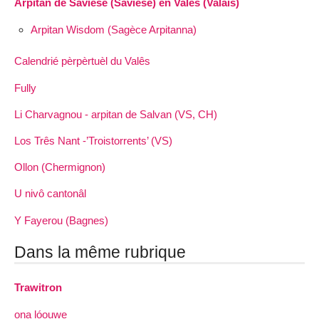
Arpitan de Saviése (Savièse) en Valês (Valais)
Arpitan Wisdom (Sagèce Arpitanna)
Calendrié pèrpèrtuèl du Valês
Fully
Li Charvagnou - arpitan de Salvan (VS, CH)
Los Três Nant -’Troistorrents’ (VS)
Ollon (Chermignon)
U nivô cantonâl
Y Fayerou (Bagnes)
Dans la même rubrique
Trawitron
ona lóouwe