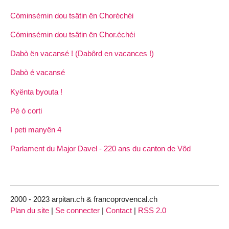
Cóminsémin dou tsâtin ën Choréchéi
Cóminsémin dou tsâtin ën Chor.échéi
Dabò ën vacansé ! (Dabôrd en vacances !)
Dabò é vacansé
Kyënta byouta !
Pé ó corti
I peti manyën 4
Parlament du Major Davel - 220 ans du canton de Vôd
2000 - 2023 arpitan.ch & francoprovencal.ch
Plan du site
|
Se connecter
|
Contact
|
RSS 2.0