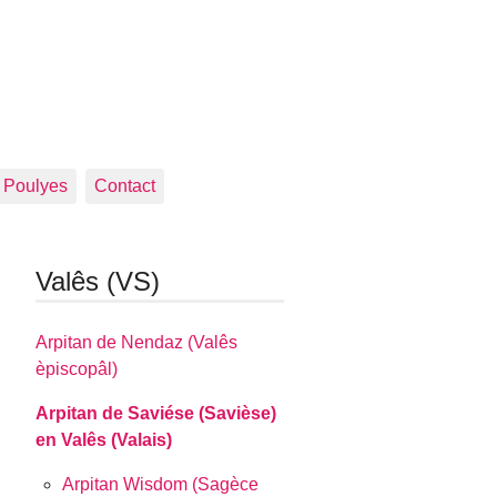
Poulyes
Contact
Valês (VS)
Arpitan de Nendaz (Valês
èpiscopâl)
Arpitan de Saviése (Savièse)
en Valês (Valais)
Arpitan Wisdom (Sagèce