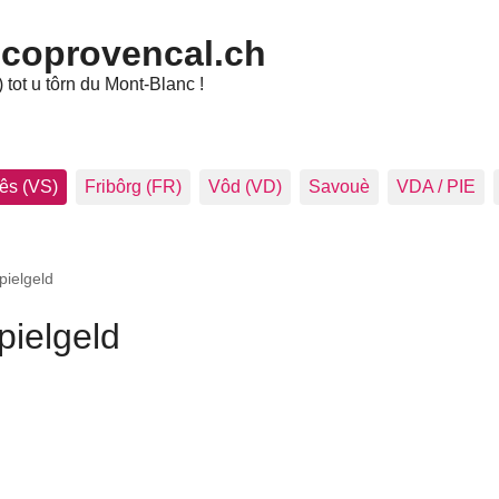
ncoprovencal.ch
tot u tôrn du Mont-Blanc !
ês (VS)
Fribôrg (FR)
Vôd (VD)
Savouè
VDA / PIE
pielgeld
pielgeld