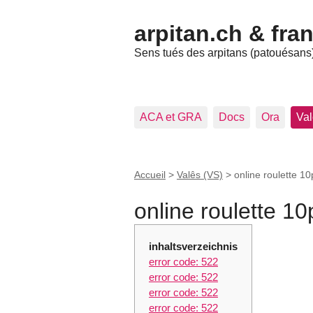
arpitan.ch & fra
Sens tués des arpitans (patouésans) 
ACA et GRA
Docs
Ora
Val
Accueil
>
Valês (VS)
> online roulette 10
online roulette 10
inhaltsverzeichnis
error code: 522
error code: 522
error code: 522
error code: 522